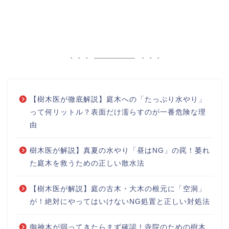
【樹木医が徹底解説】庭木への「たっぷり水やり」
って何リットル？表面だけ濡らすのが一番危険な理
由
樹木医が解説】真夏の水やり「昼はNG」の罠！萎れ
た庭木を救うための正しい散水法
【樹木医が解説】庭の古木・大木の根元に「空洞」
が！絶対にやってはいけないNG処置と正しい対処法
御神木が弱ってきたらまず確認！寺院のための樹木