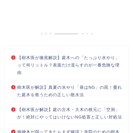
【樹木医が徹底解説】庭木への「たっぷり水やり」
って何リットル？表面だけ濡らすのが一番危険な理
由
樹木医が解説】真夏の水やり「昼はNG」の罠！萎れ
た庭木を救うための正しい散水法
【樹木医が解説】庭の古木・大木の根元に「空洞」
が！絶対にやってはいけないNG処置と正しい対処法
御神木が弱ってきたらまず確認！寺院のための樹木