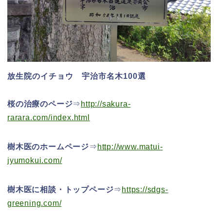
放生院のイチョウ 宇治市名木100選
桜の治療のページ
⇒
http://sakura-
rarara.com/index.html
樹木医のホームページ
⇒
http://www.matui-
jyumokui.com/
樹木医に相談・トップページ
⇒
https://sdgs-
greening.com/