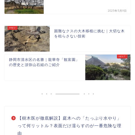
2025年5月9日
困難なクスの大木移植に挑む｜大切な木
を枯らさない技術
静岡市清水区の名勝｜龍華寺「観富園」
の歴史と須弥山石組のご紹介
【樹木医が徹底解説】庭木への「たっぷり水やり」
って何リットル？表面だけ濡らすのが一番危険な理
由