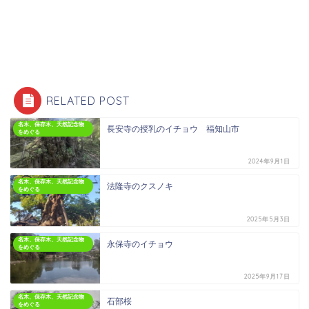
RELATED POST
名木、保存木、天然記念物
長安寺の授乳のイチョウ 福知山市
をめぐる
2024年9月1日
名木、保存木、天然記念物
法隆寺のクスノキ
をめぐる
2025年5月3日
名木、保存木、天然記念物
永保寺のイチョウ
をめぐる
2025年9月17日
名木、保存木、天然記念物
石部桜
をめぐる