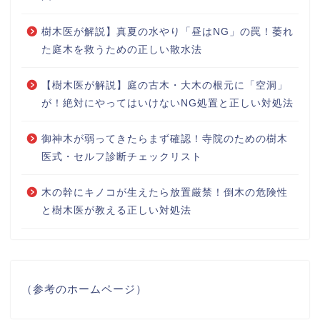
樹木医が解説】真夏の水やり「昼はNG」の罠！萎れ
た庭木を救うための正しい散水法
【樹木医が解説】庭の古木・大木の根元に「空洞」
が！絶対にやってはいけないNG処置と正しい対処法
御神木が弱ってきたらまず確認！寺院のための樹木
医式・セルフ診断チェックリスト
木の幹にキノコが生えたら放置厳禁！倒木の危険性
と樹木医が教える正しい対処法
（参考のホームページ）