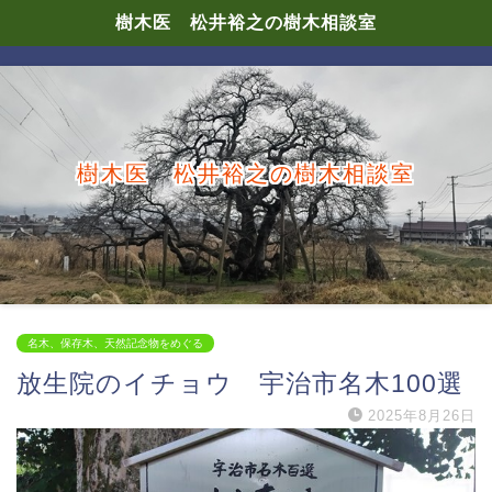
樹木医 松井裕之の樹木相談室
樹木医 松井裕之の樹木相談室
名木、保存木、天然記念物をめぐる
放生院のイチョウ 宇治市名木100選
2025年8月26日