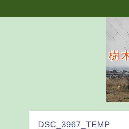
樹
DSC_3967_TEMP