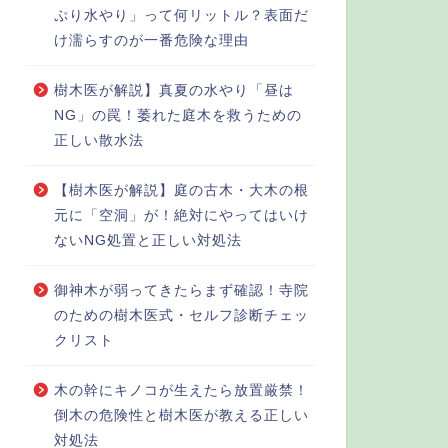
ぷり水やり」って何リットル？表面だ
け濡らすのが一番危険な理由
樹木医が解説】真夏の水やり「昼は
NG」の罠！萎れた庭木を救うための
正しい散水法
【樹木医が解説】庭の古木・大木の根
元に「空洞」が！絶対にやってはいけ
ないNG処置と正しい対処法
御神木が弱ってきたらまず確認！寺院
のための樹木医式・セルフ診断チェッ
クリスト
木の幹にキノコが生えたら放置厳禁！
倒木の危険性と樹木医が教える正しい
対処法