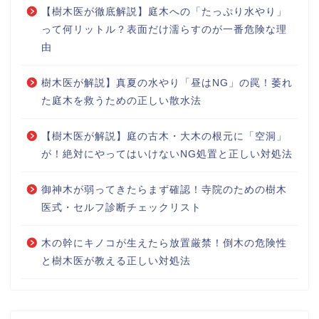
【樹木医が徹底解説】庭木への「たっぷり水やり」
って何リットル？表面だけ濡らすのが一番危険な理
由
樹木医が解説】真夏の水やり「昼はNG」の罠！萎れ
た庭木を救うための正しい散水法
【樹木医が解説】庭の古木・大木の根元に「空洞」
が！絶対にやってはいけないNG処置と正しい対処法
御神木が弱ってきたらまず確認！寺院のための樹木
医式・セルフ診断チェックリスト
木の幹にキノコが生えたら放置厳禁！倒木の危険性
と樹木医が教える正しい対処法