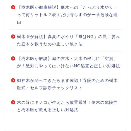
【樹木医が徹底解説】庭木への「たっぷり水やり」
って何リットル？表面だけ濡らすのが一番危険な理
由
樹木医が解説】真夏の水やり「昼はNG」の罠！萎れ
た庭木を救うための正しい散水法
【樹木医が解説】庭の古木・大木の根元に「空洞」
が！絶対にやってはいけないNG処置と正しい対処法
御神木が弱ってきたらまず確認！寺院のための樹木
医式・セルフ診断チェックリスト
木の幹にキノコが生えたら放置厳禁！倒木の危険性
と樹木医が教える正しい対処法