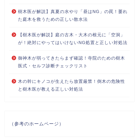
樹木医が解説】真夏の水やり「昼はNG」の罠！萎れ
た庭木を救うための正しい散水法
【樹木医が解説】庭の古木・大木の根元に「空洞」
が！絶対にやってはいけないNG処置と正しい対処法
御神木が弱ってきたらまず確認！寺院のための樹木
医式・セルフ診断チェックリスト
木の幹にキノコが生えたら放置厳禁！倒木の危険性
と樹木医が教える正しい対処法
（参考のホームページ）