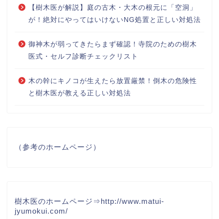
【樹木医が解説】庭の古木・大木の根元に「空洞」
が！絶対にやってはいけないNG処置と正しい対処法
御神木が弱ってきたらまず確認！寺院のための樹木
医式・セルフ診断チェックリスト
木の幹にキノコが生えたら放置厳禁！倒木の危険性
と樹木医が教える正しい対処法
（参考のホームページ）
樹木医のホームページ⇒
http://www.matui-
jyumokui.com/