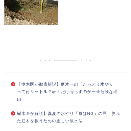
【樹木医が徹底解説】庭木への「たっぷり水やり」
って何リットル？表面だけ濡らすのが一番危険な理
由
樹木医が解説】真夏の水やり「昼はNG」の罠！萎れ
た庭木を救うための正しい散水法