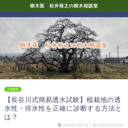
樹木医 松井裕之の樹木相談室
樹木医 松井裕之の樹木相談室
土壌調査
【長谷川式簡易透水試験】植栽地の透
水性・排水性を正確に診断する方法と
は？
2026年4月7日
/
2026年5月6日