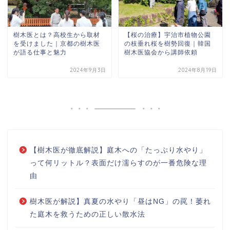
樹木医とは？高校生から取材
【桜の治療】宇治市植物公園
を受けました｜京都の樹木医
の枝垂れ桜を樹勢回復｜韓国
が語る仕事と魅力
樹木医協会から講師依頼
2024年9月3日
2024年8月19日
【樹木医が徹底解説】庭木への「たっぷり水やり」
って何リットル？表面だけ濡らすのが一番危険な理
由
樹木医が解説】真夏の水やり「昼はNG」の罠！萎れ
た庭木を救うための正しい散水法