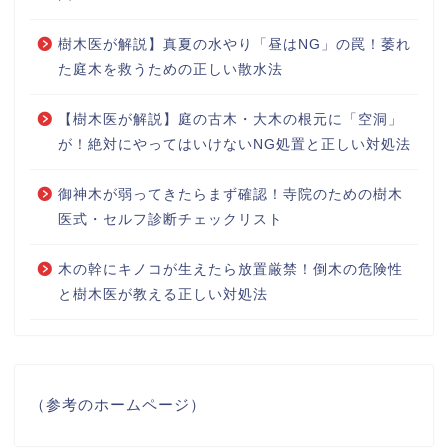
樹木医が解説】真夏の水やり「昼はNG」の罠！萎れ
た庭木を救うための正しい散水法
【樹木医が解説】庭の古木・大木の根元に「空洞」
が！絶対にやってはいけないNG処置と正しい対処法
御神木が弱ってきたらまず確認！寺院のための樹木
医式・セルフ診断チェックリスト
木の幹にキノコが生えたら放置厳禁！倒木の危険性
と樹木医が教える正しい対処法
（参考のホームページ）