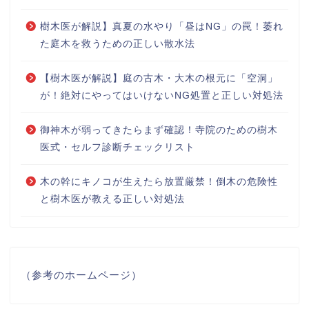
樹木医が解説】真夏の水やり「昼はNG」の罠！萎れ
た庭木を救うための正しい散水法
【樹木医が解説】庭の古木・大木の根元に「空洞」
が！絶対にやってはいけないNG処置と正しい対処法
御神木が弱ってきたらまず確認！寺院のための樹木
医式・セルフ診断チェックリスト
木の幹にキノコが生えたら放置厳禁！倒木の危険性
と樹木医が教える正しい対処法
（参考のホームページ）