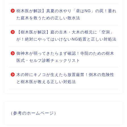
樹木医が解説】真夏の水やり「昼はNG」の罠！萎れ
た庭木を救うための正しい散水法
【樹木医が解説】庭の古木・大木の根元に「空洞」
が！絶対にやってはいけないNG処置と正しい対処法
御神木が弱ってきたらまず確認！寺院のための樹木
医式・セルフ診断チェックリスト
木の幹にキノコが生えたら放置厳禁！倒木の危険性
と樹木医が教える正しい対処法
（参考のホームページ）