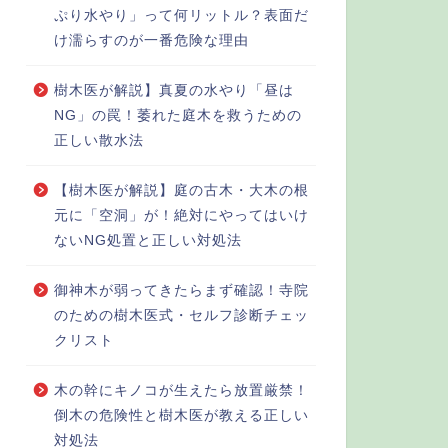
ぷり水やり」って何リットル？表面だ
け濡らすのが一番危険な理由
樹木医が解説】真夏の水やり「昼は
NG」の罠！萎れた庭木を救うための
正しい散水法
【樹木医が解説】庭の古木・大木の根
元に「空洞」が！絶対にやってはいけ
ないNG処置と正しい対処法
御神木が弱ってきたらまず確認！寺院
のための樹木医式・セルフ診断チェッ
クリスト
木の幹にキノコが生えたら放置厳禁！
倒木の危険性と樹木医が教える正しい
対処法