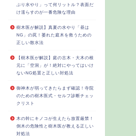
ぷり水やり」って何リットル？表面だ
け濡らすのが一番危険な理由
樹木医が解説】真夏の水やり「昼は
NG」の罠！萎れた庭木を救うための
正しい散水法
【樹木医が解説】庭の古木・大木の根
元に「空洞」が！絶対にやってはいけ
ないNG処置と正しい対処法
御神木が弱ってきたらまず確認！寺院
のための樹木医式・セルフ診断チェッ
クリスト
木の幹にキノコが生えたら放置厳禁！
倒木の危険性と樹木医が教える正しい
対処法