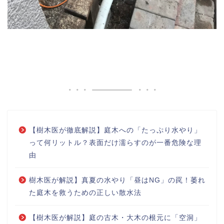
【樹木医が徹底解説】庭木への「たっぷり水やり」
って何リットル？表面だけ濡らすのが一番危険な理
由
樹木医が解説】真夏の水やり「昼はNG」の罠！萎れ
た庭木を救うための正しい散水法
【樹木医が解説】庭の古木・大木の根元に「空洞」