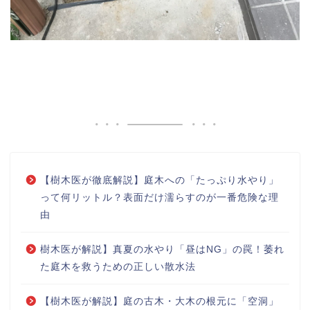
【樹木医が徹底解説】庭木への「たっぷり水やり」
って何リットル？表面だけ濡らすのが一番危険な理
由
樹木医が解説】真夏の水やり「昼はNG」の罠！萎れ
た庭木を救うための正しい散水法
【樹木医が解説】庭の古木・大木の根元に「空洞」