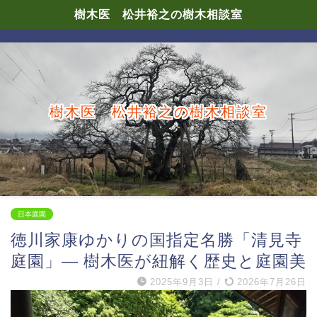
樹木医 松井裕之の樹木相談室
樹木医 松井裕之の樹木相談室
日本庭園
徳川家康ゆかりの国指定名勝「清見寺
庭園」— 樹木医が紐解く歴史と庭園美
2025年9月3日
/
2026年7月26日