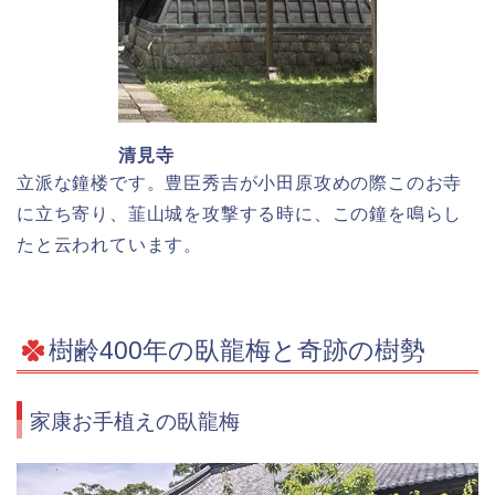
清見寺
立派な鐘楼です。豊臣秀吉が小田原攻めの際このお寺
に立ち寄り、韮山城を攻撃する時に、この鐘を鳴らし
たと云われています。
樹齢400年の臥龍梅と奇跡の樹勢
家康お手植えの臥龍梅