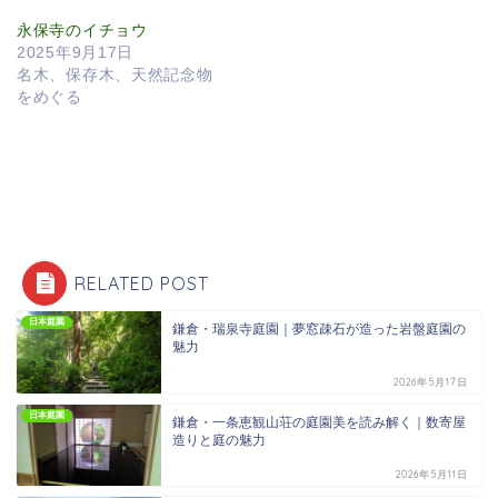
永保寺のイチョウ
2025年9月17日
名木、保存木、天然記念物
をめぐる
RELATED POST
日本庭園
鎌倉・瑞泉寺庭園｜夢窓疎石が造った岩盤庭園の
魅力
2026年5月17日
日本庭園
鎌倉・一条恵観山荘の庭園美を読み解く｜数寄屋
造りと庭の魅力
2026年5月11日