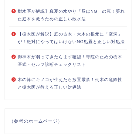
樹木医が解説】真夏の水やり「昼はNG」の罠！萎れ
た庭木を救うための正しい散水法
【樹木医が解説】庭の古木・大木の根元に「空洞」
が！絶対にやってはいけないNG処置と正しい対処法
御神木が弱ってきたらまず確認！寺院のための樹木
医式・セルフ診断チェックリスト
木の幹にキノコが生えたら放置厳禁！倒木の危険性
と樹木医が教える正しい対処法
（参考のホームページ）