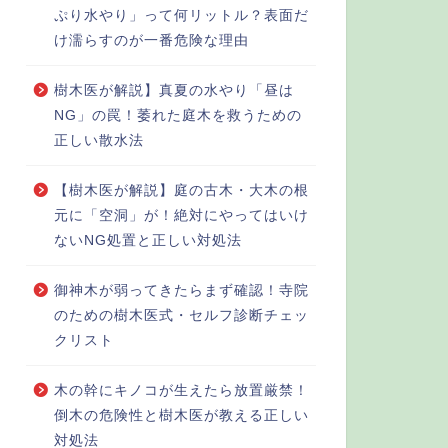
ぷり水やり」って何リットル？表面だ
け濡らすのが一番危険な理由
樹木医が解説】真夏の水やり「昼は
NG」の罠！萎れた庭木を救うための
正しい散水法
【樹木医が解説】庭の古木・大木の根
元に「空洞」が！絶対にやってはいけ
ないNG処置と正しい対処法
御神木が弱ってきたらまず確認！寺院
のための樹木医式・セルフ診断チェッ
クリスト
木の幹にキノコが生えたら放置厳禁！
倒木の危険性と樹木医が教える正しい
対処法