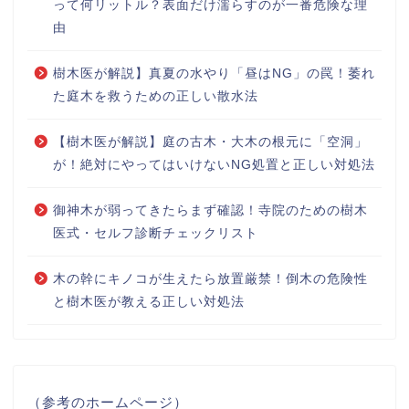
って何リットル？表面だけ濡らすのが一番危険な理
由
樹木医が解説】真夏の水やり「昼はNG」の罠！萎れ
た庭木を救うための正しい散水法
【樹木医が解説】庭の古木・大木の根元に「空洞」
が！絶対にやってはいけないNG処置と正しい対処法
御神木が弱ってきたらまず確認！寺院のための樹木
医式・セルフ診断チェックリスト
木の幹にキノコが生えたら放置厳禁！倒木の危険性
と樹木医が教える正しい対処法
（参考のホームページ）