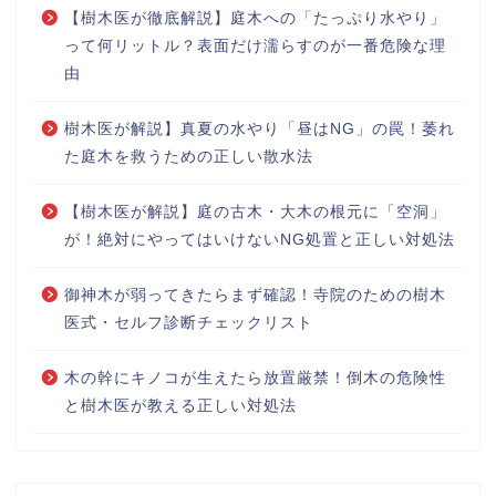
【樹木医が徹底解説】庭木への「たっぷり水やり」
って何リットル？表面だけ濡らすのが一番危険な理
由
樹木医が解説】真夏の水やり「昼はNG」の罠！萎れ
た庭木を救うための正しい散水法
【樹木医が解説】庭の古木・大木の根元に「空洞」
が！絶対にやってはいけないNG処置と正しい対処法
御神木が弱ってきたらまず確認！寺院のための樹木
医式・セルフ診断チェックリスト
木の幹にキノコが生えたら放置厳禁！倒木の危険性
と樹木医が教える正しい対処法