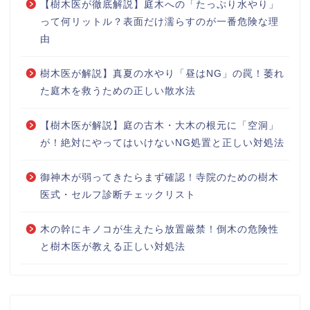
【樹木医が徹底解説】庭木への「たっぷり水やり」
って何リットル？表面だけ濡らすのが一番危険な理
由
樹木医が解説】真夏の水やり「昼はNG」の罠！萎れ
た庭木を救うための正しい散水法
【樹木医が解説】庭の古木・大木の根元に「空洞」
が！絶対にやってはいけないNG処置と正しい対処法
御神木が弱ってきたらまず確認！寺院のための樹木
医式・セルフ診断チェックリスト
木の幹にキノコが生えたら放置厳禁！倒木の危険性
と樹木医が教える正しい対処法