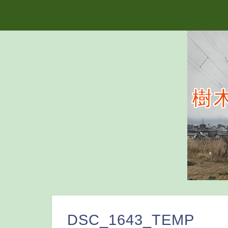
樹
DSC_1643_TEMP