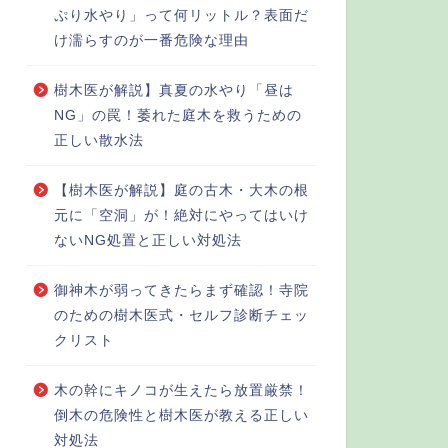
ぷり水やり」って何リットル？表面だ
け濡らすのが一番危険な理由
樹木医が解説】真夏の水やり「昼は
NG」の罠！萎れた庭木を救うための
正しい散水法
【樹木医が解説】庭の古木・大木の根
元に「空洞」が！絶対にやってはいけ
ないNG処置と正しい対処法
御神木が弱ってきたらまず確認！寺院
のための樹木医式・セルフ診断チェッ
クリスト
木の幹にキノコが生えたら放置厳禁！
倒木の危険性と樹木医が教える正しい
対処法