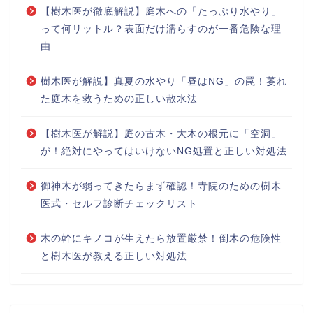
【樹木医が徹底解説】庭木への「たっぷり水やり」
って何リットル？表面だけ濡らすのが一番危険な理
由
樹木医が解説】真夏の水やり「昼はNG」の罠！萎れ
た庭木を救うための正しい散水法
【樹木医が解説】庭の古木・大木の根元に「空洞」
が！絶対にやってはいけないNG処置と正しい対処法
御神木が弱ってきたらまず確認！寺院のための樹木
医式・セルフ診断チェックリスト
木の幹にキノコが生えたら放置厳禁！倒木の危険性
と樹木医が教える正しい対処法