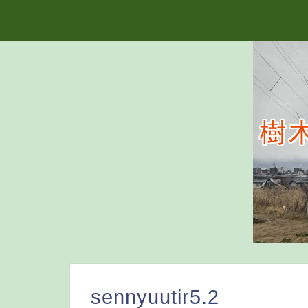
樹
sennyuutir5.2