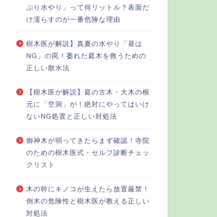
ぷり水やり」って何リットル？表面だ
け濡らすのが一番危険な理由
樹木医が解説】真夏の水やり「昼は
NG」の罠！萎れた庭木を救うための
正しい散水法
【樹木医が解説】庭の古木・大木の根
元に「空洞」が！絶対にやってはいけ
ないNG処置と正しい対処法
御神木が弱ってきたらまず確認！寺院
のための樹木医式・セルフ診断チェッ
クリスト
木の幹にキノコが生えたら放置厳禁！
倒木の危険性と樹木医が教える正しい
対処法