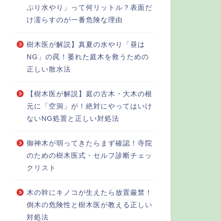
ぷり水やり」って何リットル？表面だ
け濡らすのが一番危険な理由
樹木医が解説】真夏の水やり「昼は
NG」の罠！萎れた庭木を救うための
正しい散水法
【樹木医が解説】庭の古木・大木の根
元に「空洞」が！絶対にやってはいけ
ないNG処置と正しい対処法
御神木が弱ってきたらまず確認！寺院
のための樹木医式・セルフ診断チェッ
クリスト
木の幹にキノコが生えたら放置厳禁！
倒木の危険性と樹木医が教える正しい
対処法