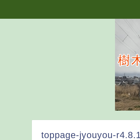
樹
toppage-jyouyou-r4.8.1