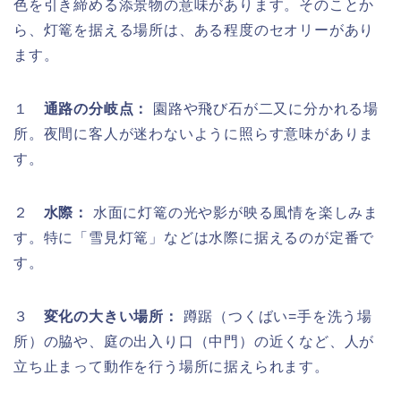
色を引き締める添景物の意味があります。そのことか
ら、灯篭を据える場所は、ある程度のセオリーがあり
ます。
１
通路の分岐点：
園路や飛び石が二又に分かれる場
所。夜間に客人が迷わないように照らす意味がありま
す。
２
水際：
水面に灯篭の光や影が映る風情を楽しみま
す。特に「雪見灯篭」などは水際に据えるのが定番で
す。
３
変化の大きい場所：
蹲踞（つくばい=手を洗う場
所）の脇や、庭の出入り口（中門）の近くなど、人が
立ち止まって動作を行う場所に据えられます。