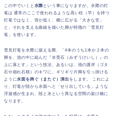
この中でいくと
水際
という事になりますが、水際の灯
篭は 通常のここで使われるような高い柱（竿）を持つ
灯篭ではなく、背が低く、横に広がる「大きな笠」
と、それを支える曲線を描いた脚が特徴の「雪見灯
篭」を使います。
雪見灯篭を水際に据える際、「4本のうち1本か２本の
脚を、池の中に組んだ『水受石（みずうけいし）』の
上に落とす」という技法、あるいは、池の護岸（ゴタ
石や崩れ石積）のキワに、ギリギリ片脚を引っ掛ける
ように
水面を跨ぐ（またぐ）演出
をします。 これによ
り、灯篭が陸から水面へと「せり出している」ような
浮遊感が生まれ、陸と水という異なる空間の架け橋に
なります。