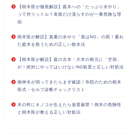
【樹木医が徹底解説】庭木への「たっぷり水やり」
って何リットル？表面だけ濡らすのが一番危険な理
由
樹木医が解説】真夏の水やり「昼はNG」の罠！萎れ
た庭木を救うための正しい散水法
【樹木医が解説】庭の古木・大木の根元に「空洞」
が！絶対にやってはいけないNG処置と正しい対処法
御神木が弱ってきたらまず確認！寺院のための樹木
医式・セルフ診断チェックリスト
木の幹にキノコが生えたら放置厳禁！倒木の危険性
と樹木医が教える正しい対処法