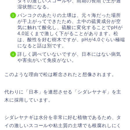
タイの激しいスコールや、雨期の長雨で土が過
湿状態になる。
バンコクのあたりの土壌は、元々海だった場所
が干上がってできたため、土中の硫黄成分が空
気に触れて酸化し、硫酸に変化することでpHが
4.0近くまで激しく下がることがあります。松
は、酸性を好む樹木ですが、pHが4.0ぐらい極端
になると話は別です。
詳しく調べていないですが、日本にはない病気
や害虫がいて免疫がない。
このような理由で松は断念されたと想像されます。
代わりに「日本」を連想させる「シダレヤナギ」を主
木に採用しています。
シダレヤナギは水分を非常に好む植物であるため、タ
イの激しいスコールや粘土質の土壌でも根腐れしにく