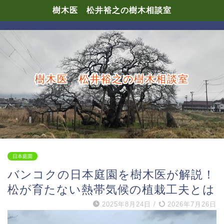
樹木医 松井裕之の樹木相談室
樹木医 松井裕之の樹木相談室
日本庭園
バンコクの日本庭園を樹木医が解説！
松が育たない熱帯気候の植栽工夫とは
2025年8月24日
/
2026年7月26日