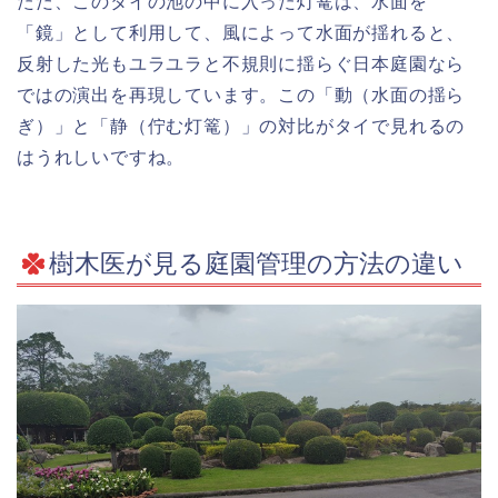
ただ、このタイの池の中に入った灯篭は、水面を
「鏡」として利用して、風によって水面が揺れると、
反射した光もユラユラと不規則に揺らぐ日本庭園なら
ではの演出を再現しています。この「動（水面の揺ら
ぎ）」と「静（佇む灯篭）」の対比がタイで見れるの
はうれしいですね。
樹木医が見る庭園管理の方法の違い