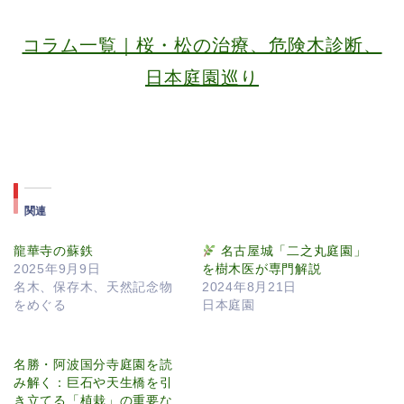
コラム一覧｜桜・松の治療、危険木診断、
日本庭園巡り
関連
龍華寺の蘇鉄
名古屋城「二之丸庭園」
2025年9月9日
を樹木医が専門解説
名木、保存木、天然記念物
2024年8月21日
をめぐる
日本庭園
名勝・阿波国分寺庭園を読
み解く：巨石や天生橋を引
き立てる「植栽」の重要な