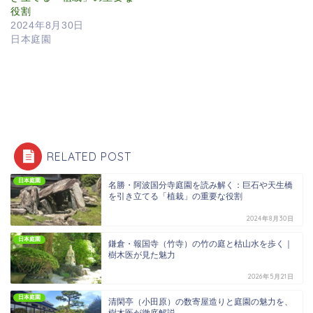
役割
2024年8月30日
日本庭園
RELATED POST
日本庭園
名勝・阿波国分寺庭園を読み解く：巨石や天生橋
を引き立てる「植栽」の重要な役割
2024年8月30日
日本庭園
鎌倉・報国寺（竹寺）の竹の庭と枯山水を歩く｜
樹木医が見た魅力
2026年5月21日
日本庭園
清閑亭（小田原）の数寄屋造りと庭園の魅力を、
樹木医が徹底解説